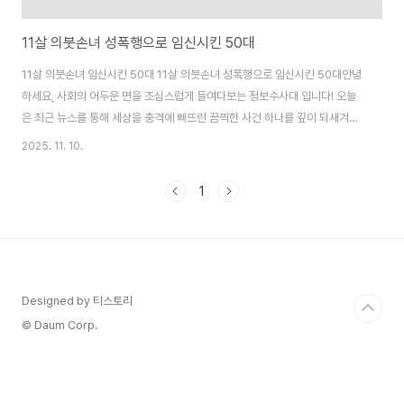
11살 의붓손녀 성폭행으로 임신시킨 50대
11살 의붓손녀 임신시킨 50대 11살 의붓손녀 성폭행으로 임신시킨 50대안녕
하세요, 사회의 어두운 면을 조심스럽게 들여다보는 정보수사대 입니다! 오늘
은 최근 뉴스를 통해 세상을 충격에 빠뜨린 끔찍한 사건 하나를 깊이 되새겨보
겠습니다. 50대 남성이 자신의 의붓손녀인 11살 여아를 대상으로 6년간 장기
2025. 11. 10.
성폭행을 저지른 사건이에요. 피해 아동이 그 결과로 아이 둘을 출산해야 했고,
가해자는 "합의했다"는 터무니없는 변명으로 혐의를 부인하며 재판에 섰습니
1
다. 서울고법의 항소심에서 원심보다 더 무거운 25년 형이 선고된 이 사건은
단순한 범죄가 아니라, 가족 내 성폭력의 잔혹한 실상을 적나라하게 드러내는
비극입니다. 제가 이 보도를 바탕으로 사건의 배경부터 세부 경과, 재판 과정,
재판부의 감정적 반응, 피..
Designed by 티스토리
© Daum Corp.