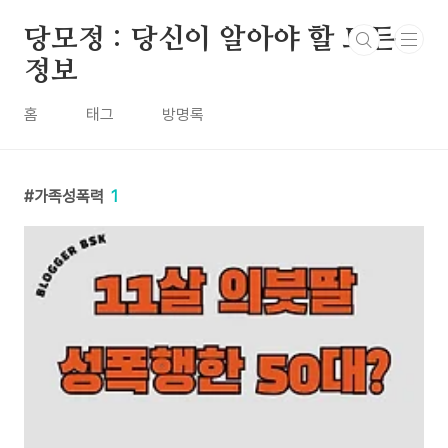
본문 바로가기
당모정 : 당신이 알아야 할 모든
정보
홈
태그
방명록
가족성폭력
1