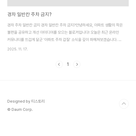
경차 일반칸 주차 금지?
경차 주차 일반칸 금지 경차 일반칸 주차 금지?안녕하세요, 아파트 생활의 작은
불편을 공유하고 개선 아이디어를 모으는 블로거입니다! 오늘은 최근 온라인
커뮤니티를 뜨겁게 달군 '아파트 주차 갑질' 소식을 깊이 파헤쳐보겠습니다. 한
아파트 지하 주차장에서 '경차는 일반 주차칸 금지'라는 안내문이 붙으면서,
2025. 11. 17.
"이게 무슨 갑질이냐"는 공분이 쏟아지고 있어요. 경차 전용 주차면이 여유로
운 상황에서 일반 칸까지 단속 대상으로 삼고, 위반 시 강력 접착 스티커를 붙이
1
겠다는 내용이 논란의 불씨입니다. 보배드림 커뮤니티 게시물이 퍼지면서 전국
아파트 입주민들의 공감을 사들였고, 현직 관리사무소장조차 "법적 근거가 없
다"고 비판할 정도입니다. 제가 이 보도를 바탕으로 사건의 배경부터 안내문 세
부 내용, 누리꾼 반응, ..
Designed by 티스토리
© Daum Corp.