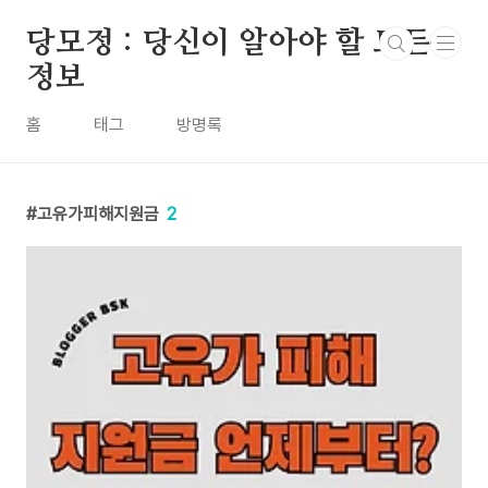
본문 바로가기
당모정 : 당신이 알아야 할 모든
정보
홈
태그
방명록
고유가피해지원금
2