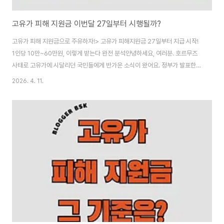
고유가 피해 지원금 이번달 27일부터 시행될까?
고유가 피해 지원금으로 주유하자!> 고유가 피해지원금 27일부터 지급 시작!
1인당 10만~60만원, 이렇게 받는다 완전 분석안녕하세요, 여러분. 호르무즈
사태로 고유가에 시달리던 국민들에게 반가운 소식이 왔어요. 정부가 발표한
'고유가 피해지원금'이 **4월 27일부터 본격 지급**됩니다. 1인당 최소 10만
2026. 4. 11.
원에서 최대 60만원까지, 총 4조 8000억 원 규모로 약 3577만 명이 지원받
게 됩니다.지난 포스트에서 대상과 금액을 자세히 알려드렸는데, 이번에는 정
확한 지급 시작일, 순차 지급 방식, 신청·수령 방법, 사용처, 유의사항까지 최신
정보를 바탕으로 더 구체적으로 정리해드릴게요. "우리 집은 언제 받을 수 있
나?", "얼마나 받나?" 궁금하셨던 분들, 끝까지 읽어보시면 명확해질 거예요.지
급 시..