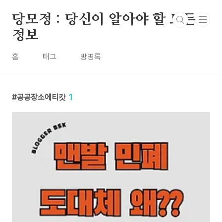
본문 바로가기
당모정 : 당신이 알아야 할 모든
정보
홈
태그
방명록
공공장소에티캇
1