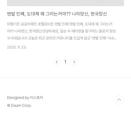
맨발 민폐, 도대체 왜 그러는거야?? 나라망신, 한국망신
비행기든 공공카페든 호텔로비든 맨발 민폐 맨발 민폐, 도대체 왜 그러는거
야?? 나라망신, 한국망신안녕하세요, 일상 속 에티켓을 탐구하는 블로거 정보
수사대입니다! 오늘은 최근 온라인 커뮤니티를 뜨겁게 달군 '맨발 민폐' 이슈를
깊이 파헤쳐보겠습니다. 해외 여행지에서부터 국내 비행기까지, 한국인들의 맨
2025. 9. 23.
발로 인한 불편한 행동이 연이어 제보되면서 "같은 나라 사람인 게 창피하
다"는 탄식이 쏟아지고 있어요. 이건 단순한 개인 실수가 아니라, 우리 문화와
1
공공 에티켓의 뿌리 깊은 문제를 드러내는 사례죠. 제가 이 기사를 바탕으로 구
체적 사건들부터 원인 분석, 그리고 실천적 해결책까지 최대한 자세히 풀어보
려 해요. 여행을 좋아하시는 분들이라면 특히 공감 가실 거예요. 편안히 앉아서
읽어보세요!반복되는 맨발 민폐 사..
Designed by 티스토리
© Daum Corp.