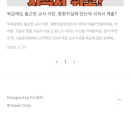
독감에도 출근한 교사 사망, 중환자실에 있는데 사직서 제출?
독독감에도 출근한 교사 사망, 중환자실에 있는데 사직서 제출?안녕하세요, 여
러분. 오늘은 정말 가슴이 아프고 분노가 치미는 사건을 가져왔어요. 경기 부천
의 한 사립유치원에서 근무하던 20대 여성 교사가 B형 독감에 걸린 상태에서
출근을 강행하다가 합병증으로 안타깝게 사망한 사건입니다. 더 충격적인 건
2026. 3. 27.
사망 나흘 전 중환자실에서 사경을 헤매고 있던 딸이 사직서를 제출했다는 유
치원 측 주장에 유족이 강하게 반발하고 있다는 점이에요. “사경 헤매던 내 딸
1
이 사직서 냈다고?”라는 유족의 외침이 많은 부모님들과 교사들의 공감을 불러
일으키고 있습니다.저도 이 기사를 읽으면서 눈물이 날 뻔했어요. 젊은 교사가
아이들을 위해 아픈 몸을 이끌고 출근하다가 결국 목숨을 잃은 비극, 그리고 그
와중에 벌어진 사직서 작성 의..
Designed by 티스토리
© Daum Corp.