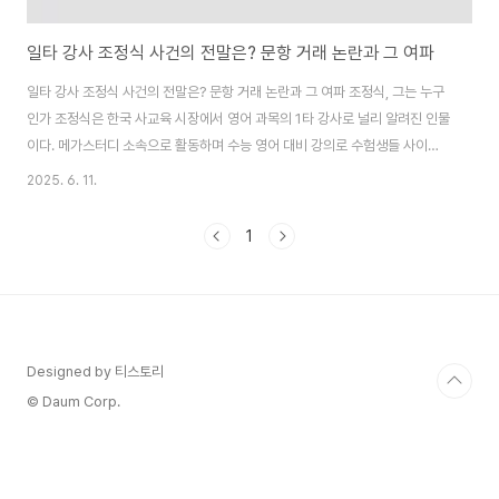
일타 강사 조정식 사건의 전말은? 문항 거래 논란과 그 여파
일타 강사 조정식 사건의 전말은? 문항 거래 논란과 그 여파 조정식, 그는 누구
인가 조정식은 한국 사교육 시장에서 영어 과목의 1타 강사로 널리 알려진 인물
이다. 메가스터디 소속으로 활동하며 수능 영어 대비 강의로 수험생들 사이에
서 큰 인기를 끌었다. 그의 강의는 명쾌한 설명과 학생 친화적인 접근으로 유명
2025. 6. 11.
하며 특히 고등학생들 사이에서 수능 영어 고득점을 목표로 하는 이들에게 필
수적인 존재로 자리 잡았다. 조정식은 단순한 강사를 넘어 수험생들에게 학습
1
동기를 부여하는 멘토로도 인식되며 그의 강의는 수능 영어의 핵심을 꿰뚫는
문제 풀이와 전략으로 구성되어 있다. 그는 또한 방송 활동을 통해 대중적 인지
도를 높였다. 채널A..
Designed by 티스토리
© Daum Corp.