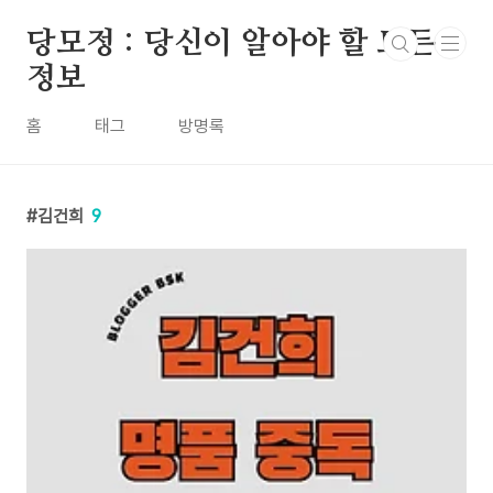
본문 바로가기
당모정 : 당신이 알아야 할 모든
정보
홈
태그
방명록
김건희
9