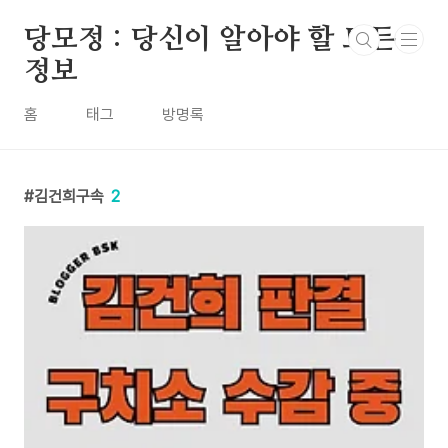
본문 바로가기
당모정 : 당신이 알아야 할 모든
정보
홈
태그
방명록
김건희구속
2