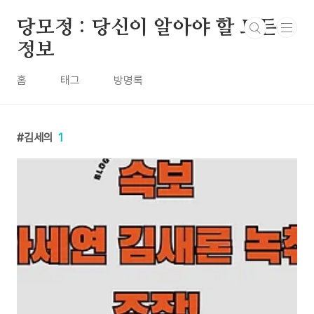
본문 바로가기
당모정 : 당신이 알아야 할 모든
정보
홈
태그
방명록
김세의
1