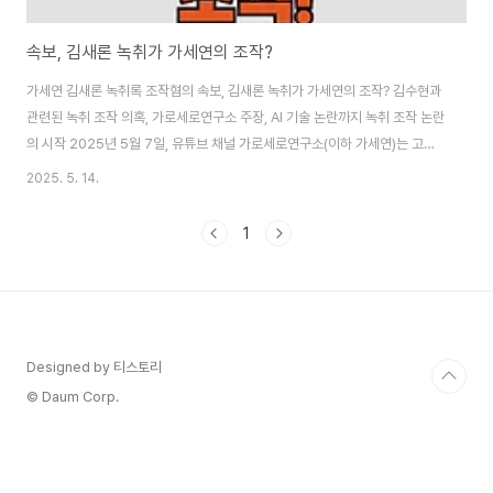
속보, 김새론 녹취가 가세연의 조작?
가세연 김새론 녹취록 조작혐의 속보, 김새론 녹취가 가세연의 조작? 김수현과
관련된 녹취 조작 의혹, 가로세로연구소 주장, AI 기술 논란까지 녹취 조작 논란
의 시작 2025년 5월 7일, 유튜브 채널 가로세로연구소(이하 가세연)는 고
(故) 김새론과 관련된 충격적인 녹취록을 공개하며 연예계에 큰 파장을 일으켰
2025. 5. 14.
다. 이 녹취록은 김새론이 배우 김수현과 중학교 2학년 시절부터 교제했으며,
부적절한 관계를 맺었다는 주장을 담고 있었다. 가세연의 김세의 대표는 해당
1
녹취가 2025년 1월 10일 미국 뉴저지에서 김새론과 제보자 A씨가 나눈 대화
라고 주장했다. 녹취록에서 김새론으로 추정되는 인..
Designed by 티스토리
© Daum Corp.