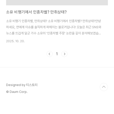
소유 비행기에서 인종차별? 만취상태?
소유 비행기 인종차별, 만취상태? 소유 비행기에서 인종차별? 만취상태?안녕
하세요, 연예계 이슈를 솔직하게 파헤치는 블로거입니다! 오늘은 최근 SNS와
뉴스를 뜨겁게 달군 가수 소유의 '인종차별 주장' 논란을 깊이 분석해보겠습니
다. 씨스타 출신 소유가 미국 항공기에서 겪은 불쾌한 경험을 인종차별로 규정
2025. 10. 20.
하며 호소한 게 발단인데, 곧이어 같은 비행기 탑승자들의 목격담이 등장하면
서 상황이 급반전됐어요. 소유가 만취 상태에서 한국인 승무원을 요구하고 메
1
뉴를 제대로 읽지 못했다는 증언이 나와, 단순한 인종차별 문제가 아닌 그녀의
태도와 항공사 대응 간 갈등으로 확대됐습니다. 이 사건은 스타의 해외 활동에
서 발생하는 문화적 오해와 공인으로서의 책임, 그리고 목격자 증언의 신뢰성
까지 여러 층위를 건드리며 큰 논쟁을 ..
Designed by 티스토리
© Daum Corp.