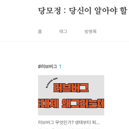
본문 바로가기
당모정 : 당신이 알아야 할
홈
태그
방명록
러브버그
1
러브버그 무엇인가? 생태부터 퇴치법까지 완벽 정리