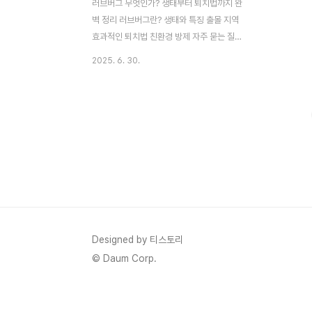
러브버그 무엇인가? 생태부터 퇴치법까지 완
벽 정리 러브버그란? 생태와 특징 출몰 지역
효과적인 퇴치법 친환경 방제 자주 묻는 질문
러브버그란 무엇인가? 러브버그, 또는 붉은
2025. 6. 30.
등우단털파리(Plecia longiforceps)는 매
년 초여름, 특히 6월에서 7월 사이에 수도권
을 중심으로 대량 출몰하며 시민들에게 불쾌
감을 주는 곤충입니다. 하지만 이 작은 곤충
은 독성이 없고, 사람을 물거나 질병을 옮기
지 않는 익충으로 분류됩니다. 러브버그라는
이름은 암수 한 쌍이 꼬리를 맞대고 비행하거
나 짝짓기를 하는 독특한 습성에서 유래했습
니다. 이로 인해 '사랑벌레'라..
Designed by 티스토리
© Daum Corp.