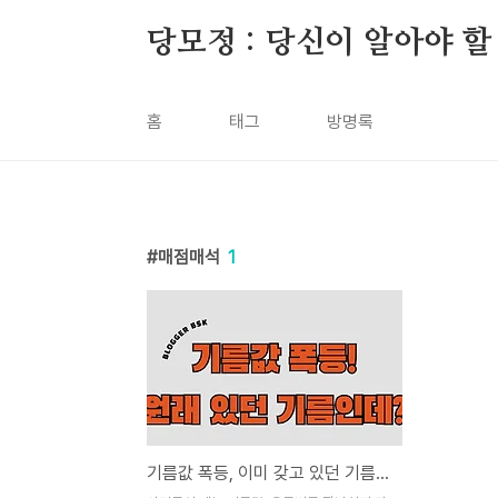
본문 바로가기
당모정 : 당신이 알아야 할
홈
태그
방명록
매점매석
1
기름값 폭등, 이미 갖고 있던 기름인데 유류비를 이렇게나 올린다고?