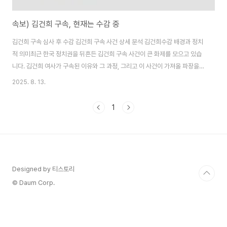
속보) 김건희 구속, 현재는 수감 중
김건희 구속 심사 후 수감 김건희 구속 사건 상세 분석 김건희수감 배경과 정치
적 의미최근 한국 정치권을 뒤흔든 김건희 구속 사건이 큰 화제를 모으고 있습
니다. 김건희 여사가 구속된 이유와 그 과정, 그리고 이 사건이 가져올 파장을
깊이 있게 살펴보겠습니다. 김건희수감 소식이 전해진 후 사회적 반향이 크며,
2025. 8. 13.
많은 사람들이 이 사건의 전말을 궁금해합니다. 이 글에서는 김건희 구속 관련
뉴스를 바탕으로 사실을 중심으로 분석하겠습니다. 김건희 관련 의혹이 어떻게
1
드러났는지, 법적 절차는 어땠는지 하나씩 풀어보겠습니다.김건희 구속 사건
개요 김건희수감 결정 과정김건희 여사는 윤석열 대통령의 부인으로, 오랜 기
간 여러 의혹에 휘말려왔습니다. 이번 김건희구속 사건의 핵심은 고가의 목걸
이 수수 의혹입니다. 법원이 김..
Designed by 티스토리
© Daum Corp.