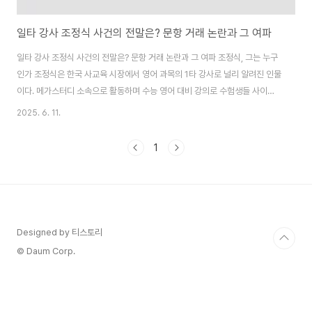
일타 강사 조정식 사건의 전말은? 문항 거래 논란과 그 여파
일타 강사 조정식 사건의 전말은? 문항 거래 논란과 그 여파 조정식, 그는 누구
인가 조정식은 한국 사교육 시장에서 영어 과목의 1타 강사로 널리 알려진 인물
이다. 메가스터디 소속으로 활동하며 수능 영어 대비 강의로 수험생들 사이에
서 큰 인기를 끌었다. 그의 강의는 명쾌한 설명과 학생 친화적인 접근으로 유명
2025. 6. 11.
하며 특히 고등학생들 사이에서 수능 영어 고득점을 목표로 하는 이들에게 필
수적인 존재로 자리 잡았다. 조정식은 단순한 강사를 넘어 수험생들에게 학습
1
동기를 부여하는 멘토로도 인식되며 그의 강의는 수능 영어의 핵심을 꿰뚫는
문제 풀이와 전략으로 구성되어 있다. 그는 또한 방송 활동을 통해 대중적 인지
도를 높였다. 채널A..
Designed by 티스토리
© Daum Corp.