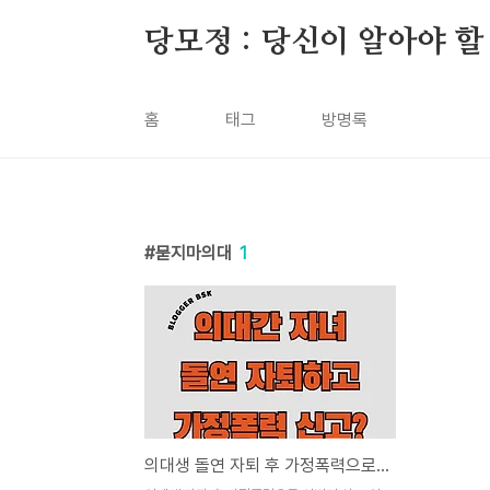
본문 바로가기
당모정 : 당신이 알아야 할
홈
태그
방명록
묻지마의대
1
의대생 돌연 자퇴 후 가정폭력으로 신고