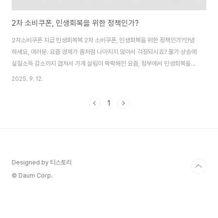
2차 소비쿠폰, 민생회복을 위한 정책인가?
2차소비쿠폰 지급 민생회복복 2차 소비쿠폰, 민생회복을 위한 정책인가?안녕
하세요, 여러분. 요즘 경제가 좀처럼 나아지지 않아서 걱정되시죠? 물가 상승에
실질소득 감소까지 겹쳐서 가계 살림이 팍팍해진 요즘, 정부에서 민생회복을
위해 또 한 번 소비쿠폰을 지급한다고 해요. 바로 2차 소비쿠폰이에요. 9월 22
2025. 9. 12.
일부터 시작되는 이 정책은 전 국민 90%를 대상으로 1인당 10만 원씩 지급된
다고 하니, 꽤 기대가 되네요. 저는 이 소식을 접하고 바로 분석해 봤어요. 단순
1
히 돈을 준다는 게 아니라, 왜 지금 이 타이밍에 2차 소비쿠폰을 내놓는지, 1차
와의 차이점은 뭔지, 그리고 민생회복에 어떤 역할을 할지 자세히 파헤쳐 볼게
요. 소비쿠폰에 관심 있는 분들, 이 포스트 끝까지 읽어보세요. 도움이 될 거예
요!2차 소..
Designed by 티스토리
© Daum Corp.