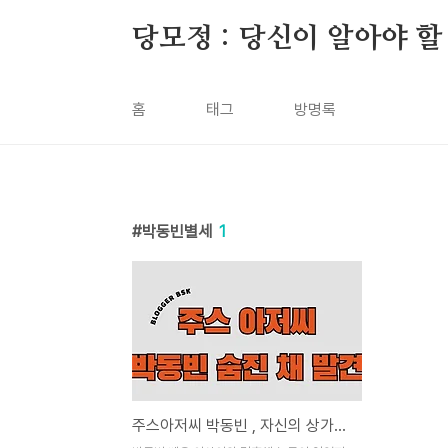
본문 바로가기
당모정 : 당신이 알아야 할
홈
태그
방명록
박동빈별세
1
주스아저씨 박동빈 , 자신의 상가에서 숨친 채 발견