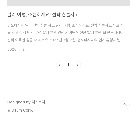
발리 여행, 조심하세요! 선박 침몰사고
인도네시아 발리 선박 침몰 사고 발리 여행, 조심하세요! 선박 침몰사고 사고 개
요 사고 상세 원인 분석 발리 여행 안전 가이드 안전한 발리 여행 팁 인도네시아
발리 여객선 침몰 사고 개요 2025년 7월 2일, 인도네시아의 인기 휴양지 발
리 근처에서 발생한 여객선 침몰 사고는 전 세계적으로 큰 충격을 주었습니다.
2025. 7. 3.
자바섬에서 발리섬으로 향하던 KMP 투누 프라타마 자야호가 출항 30분 만에
침몰하며 최소 4명이 사망하고 38명이 실종되는 비극이 발생했습니다. 이 사
1
건은 인도네시아의 해양 안전 문제를 다시 한번 부각시키며, 발리 여행을 계획
하..
Designed by 티스토리
© Daum Corp.