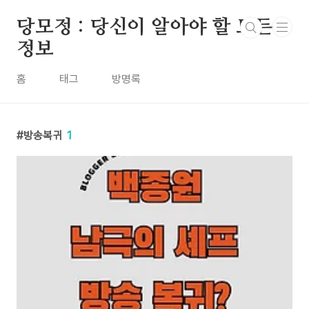
본문 바로가기
당모정 : 당신이 알아야 할 모든
정보
홈
태그
방명록
방송복귀
1