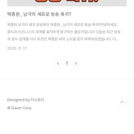
백종원 , 남극의 셰프로 방송 복귀?
백종원 남극의 셰프 방송복귀 백종원 , 남극의 셰프로 방송 복귀?안녕하세요,
음식과 비즈니스의 세계를 솔직하게 탐구하는 블로거입니다! 오늘은 최근 방송
과 음식 업계를 다시 뒤흔든 백종원 씨의 소식을 깊이 파헤쳐보겠습니다. 더본
코리아가 총 700만 원의 과태료와 벌금을 받은 사실이 공시로 공개된 가운데,
2025. 11. 17.
그가 MBC 프로그램 '남극의 셰프'에 출연해 복귀를 예고하면서 "벌금 내고도
방송?"이라는 비판이 쏟아지고 있어요. 이 사건은 단순한 제재 소식이 아니라,
1
백종원 씨의 과거 논란(안전 문제, 법 위반)과 방송 복귀의 타이밍이 맞물린 복
잡한 이야기입니다. 제가 이 단독 보도를 바탕으로 제재 배경부터 세부 내용, 재
발 방지 노력, 프로그램 출연 논란, 대중 반응, 그리고 미래 전망까지 최대한 세
밀하게 풀어..
Designed by 티스토리
© Daum Corp.