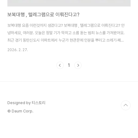
보복대행 , 텔레그램으로 이뤄진다고?
보복대행 요즘 이런것까지 생겼다고? 보복대행 , 텔레그램으로 이뤄진다고? 안
녕하세요, 여러분. 오늘은 정말 기가 막히고 소름 돋는 범죄 뉴스를 가져왔어요.
최근 경기 동탄신도시 아파트에서 누군가 현관문에 인분을 뿌리고 쓰레기·페인
트로 난장판을 만든 사건인데, 가해자가 텔레그램을 통해 의뢰받은 '보복 대
2026. 2. 27.
행'으로 80만원 받고 저질렀다고 해요. Nate 뉴스 기사
(https://news.nate.com/view/20260227n12784?mid=n1006)를
1
보고 충격을 받아서 바로 포스팅으로 정리하게 됐습니다. 이건 단순한 개인 보
복이 아니라, 온라인 플랫폼을 이용한 전문 '대행 범죄'가 확산되고 있다는 신호
라서 더 무섭죠. 사건 경위부터 배경, 유사 사례, 사회적 문제점까지 최대한 자
세히 ..
Designed by 티스토리
© Daum Corp.