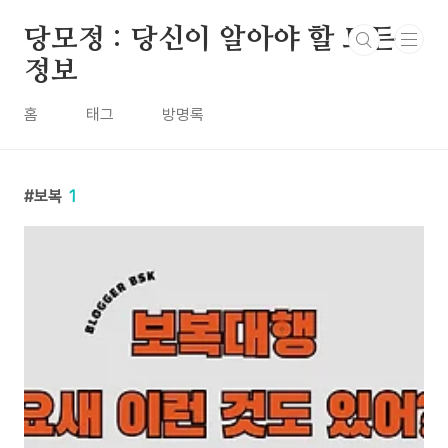
본문 바로가기
당모정 : 당신이 알아야 할 모든
정보
홈
태그
방명록
보복
1