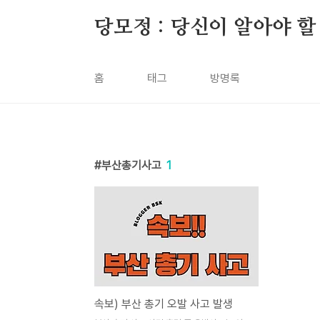
본문 바로가기
당모정 : 당신이 알아야 할
홈
태그
방명록
부산총기사고
1
속보) 부산 총기 오발 사고 발생