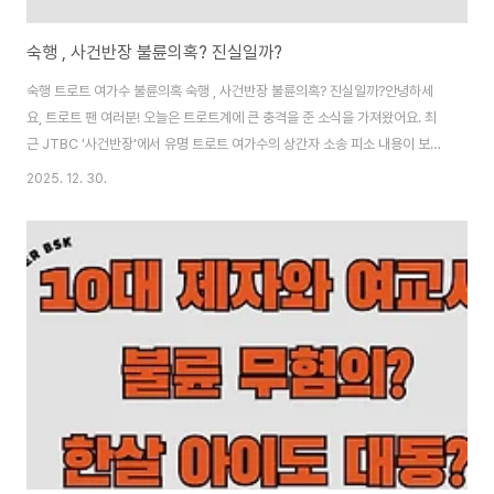
숙행 , 사건반장 불륜의혹? 진실일까?
숙행 트로트 여가수 불륜의혹 숙행 , 사건반장 불륜의혹? 진실일까?안녕하세
요, 트로트 팬 여러분! 오늘은 트로트계에 큰 충격을 준 소식을 가져왔어요. 최
근 JTBC '사건반장'에서 유명 트로트 여가수의 상간자 소송 피소 내용이 보도
되면서, 누리꾼들의 추적이 이어졌고 그 화살이 가수 **숙행**에게 향하고 있
2025. 12. 30.
어요. 2025년 12월 30일, 숙행의 인스타그램에 팬들의 우려 댓글("상간녀 아
니죠?")이 쏟아지자 결국 댓글창을 막아버렸죠. 보도된 CCTV 영상에는 여가
수와 유부남의 포옹·입맞춤 장면이 담겨 충격을 더했어요. 오늘 포스팅에서는
'사건반장' 제보 내용, CCTV 증거, 숙행 의혹 연결 정황, 가수 측 해명, 그리고
이 논란이 트로트계에 미치는 영향까지 최대한 자세히 분석해 볼게요. 트로트
팬이라..