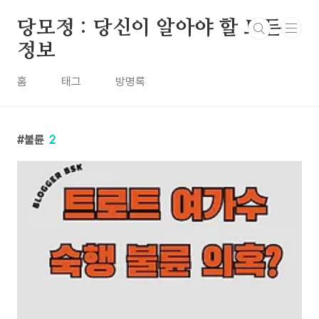
본문 바로가기
당모정 : 당신이 알아야 할 모든
정보
홈
태그
방명록
불륜
2