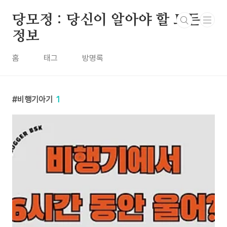
본문 바로가기
당모정 : 당신이 알아야 할 모든
정보
홈
태그
방명록
비행기아기
1