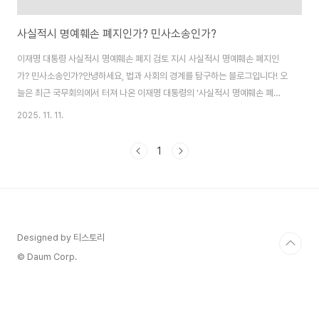
사실적시 명예훼손 폐지인가? 민사소송인가?
이재명 대통령 사실적시 명예훼손 폐지 검토 지시 사실적시 명예훼손 폐지인
가? 민사소송인가?안녕하세요, 법과 사회의 경계를 탐구하는 블로그입니다! 오
늘은 최근 국무회의에서 터져 나온 이재명 대통령의 '사실적시 명예훼손 폐지'
지시를 깊이 파헤쳐보겠습니다. "있는 사실을 이야기한 것을 명예훼손이라고
2025. 11. 11.
하는 것은 민사로 해결해야 할 것 같고 형사처벌 할 일이 아니다"라는 직설적인
발언이 정치권과 여론을 강타한 가운데, 법무부 장관의 "신속히 하겠다" 응답
1
이 개정 움직임을 가속화하고 있어요. 이 지시는 단순한 법 개정 제안이 아니라,
표현의 자유 확대와 혐오표현 처벌 강화라는 두 마리 토끼를 노린 포괄적 개혁
의 신호탄으로 보입니다. 제가 이 뉴시스 보도를 바탕으로 발언 배경부터 세부
내용, 법적 함의, 사회적 ..
Designed by 티스토리
© Daum Corp.