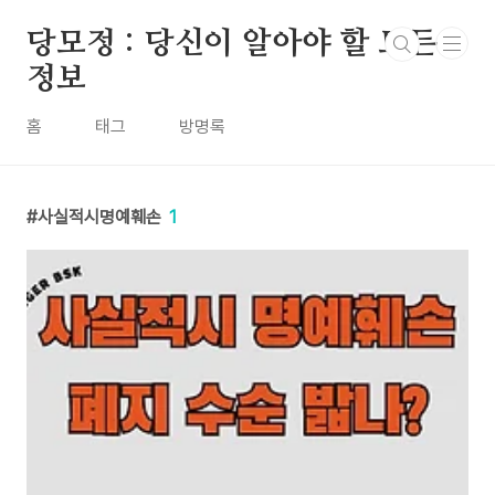
본문 바로가기
당모정 : 당신이 알아야 할 모든
정보
홈
태그
방명록
사실적시명예훼손
1