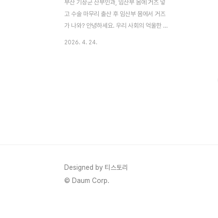
부산 기장군 산부인과, 임산부 몸에 거즈 넣
고 수술 마무리 출산 후 임산부 몸에서 거즈
가 나와? 안녕하세요. 우리 사회의 억울한 사
연과 법적 이슈를 심도 있게 들여다보는 블로
2026. 4. 24.
거입니다. 오늘 아침 네이트 뉴스(기사번호
20260424n03614)와 MBC 단독 보도
를 통해 전해진 소식은 정말 믿기 힘들 정도
로 충격적이었습니다. 한 여성이 아이를 맞이
하기 위한 희망으로 찾았던 산부인과에서, 시
술 후 몸속에 손바닥만 한 '거즈'가 방치된 채
일주일을 고통 속에 보냈다는 내용입니다. 더
욱 황당한 것은 해당 의사가 본인의 실수를
인정했음에도 불구하고, 경찰 조사 결과가
'무혐의'로 나왔다는 점입니다. 피해자는 여
전히 육체적, 정신적 고통에 시달리고 있는데
Designed by 티스토리
법은 왜 가해자의 손을 들어준 것일까요..
© Daum Corp.