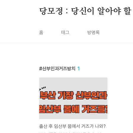
본문 바로가기
당모정 : 당신이 알아야 할
홈
태그
방명록
산부인과거즈방치
1
출산 후 임산부 몸에서 거즈가 나와?