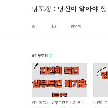
본문 바로가기
당모정 : 당신이 알아야 할
홈
태그
방명록
삼부토건
2
김건희 특검, 삼부토건 이기훈 도주
김건희 특