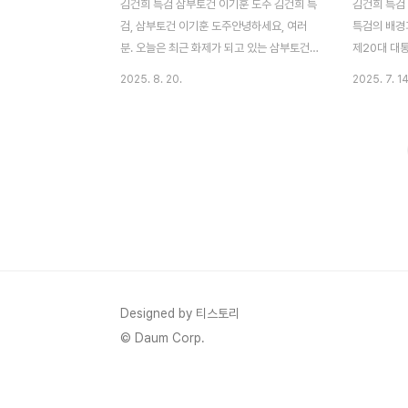
김건희 특검 삼부토건 이기훈 도주 김건희 특
김건희 특검 
검, 삼부토건 이기훈 도주안녕하세요, 여러
특검의 배경
분. 오늘은 최근 화제가 되고 있는 삼부토건
제20대 대
주가조작 사건에 대해 깊이 파고들어보려고
사와 관련된
2025. 8. 20.
2025. 7. 14
해요. 특히, 김건희 특검팀이 공개 수배에 나
입된 특별검사
선 이기훈 부회장의 행방과 관련된 소식을 중
일, 이른바 
심으로 분석해볼게요. 이 사건은 단순한 주가
되며 법률 
조작을 넘어 정치적·경제적 파장이 크기 때문
이 법안은 
에, 제가 최대한 자세히 풀어보겠습니다. 삼
불법 선거 개
부토건 주가조작과 김건희, 이기훈이라는 키
수사 대상으
워드가 자주 검색되는 요즘, 이 포스팅이 여
이끄는 수사
러분의 궁금증을 해소하는 데 도움이 되길 바
니다. 이 특
래요.사건의 개요와 배경삼부토건 주가조작
정성을 점검
사건은 2023년부터 불거진 대형 금융 범죄
이며, 민주
로, 최근 김건희 특검팀의 수사로 다시 주목
여할 가능성이
Designed by 티스토리
받고 있어요. 이기훈 부회장은 웰바이오텍 회
© Daum Corp.
장 겸 삼부토건 부회장으로,..