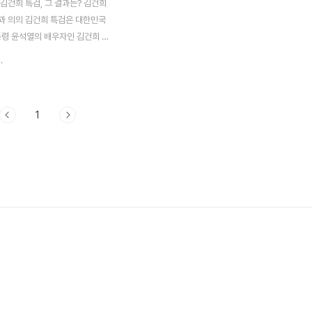
김건희 특검, 그 결과는? 김건희
과 의의 김건희 특검은 대한민국
통령 윤석열의 배우자인 김건희 여
 다양한 의혹을 조사하기 위해 도
.
 제도입니다. 2025년 6월 10
'김건희 특검법'이 국회에서 통과
제20988호로 공포되었습니다.
1
김건희 여사와 관련된 국정농단,
입, 주가조작 등 16가지 의혹을
로 지정하며, 민중기 특별검사가
팀이 본격적인 조사를 시작했습
검은 윤석열 정부의 투명성과 공
하는 중요한 계기가 될 것으로 보
주의와 법치주의를 강화하는 데 기
 큽니다. 김건..