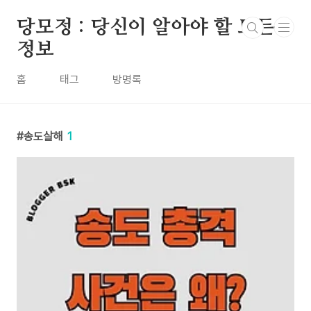
본문 바로가기
당모정 : 당신이 알아야 할 모든
정보
홈
태그
방명록
송도살해
1