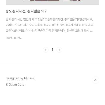
송도총격사건, 총격범은 왜?
송도 총격 사건 범인이 왜 그랬을까? 송도총격사건, 총격범은 왜?안녕하세요,
여러분. 오늘은 최근 우리 사회를 충격에 빠뜨린 송도총격사건에 대해 깊이 파
고들어보려 해요. 이 사건은 단순한 가족 분쟁을 넘어, 정신적 고립과 망상, 그
리고 총기 규제의 허점까지 다양한 문제를 드러냈죠. 제가 여러 뉴스와 자료를
2025. 8. 25.
모아서 최대한 객관적으로 분석해볼게요. 송도총격범의 동기부터 사건 과정,
경찰 대응 논란까지 하나씩 풀어가보겠습니다. 이 글을 통해 비슷한 비극이 반
1
복되지 않기를 바라는 마음으로 작성했어요.사건 개요2025년 7월 20일 저
녁, 인천 송도국제도시의 한 고급 아파트에서 끔찍한 일이 벌어졌어요. 62세
남성 A씨가 자신의 생일 파티 도중 사제 총기를 꺼내 33세 아들 B씨를 향해 발
사한 거예요. B씨는 ..
Designed by 티스토리
© Daum Corp.