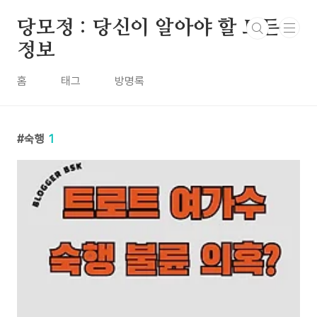
본문 바로가기
당모정 : 당신이 알아야 할 모든
정보
홈
태그
방명록
숙행
1