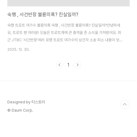
숙행 , 사건반장 불륜의혹? 진실일까?
숙행 트로트 여가수 불륜의혹 숙행 , 사건반장 불륜의혹? 진실일까?안녕하세
요, 트로트 팬 여러분! 오늘은 트로트계에 큰 충격을 준 소식을 가져왔어요. 최
근 JTBC '사건반장'에서 유명 트로트 여가수의 상간자 소송 피소 내용이 보도
되면서, 누리꾼들의 추적이 이어졌고 그 화살이 가수 **숙행**에게 향하고 있
2025. 12. 30.
어요. 2025년 12월 30일, 숙행의 인스타그램에 팬들의 우려 댓글("상간녀 아
니죠?")이 쏟아지자 결국 댓글창을 막아버렸죠. 보도된 CCTV 영상에는 여가
1
수와 유부남의 포옹·입맞춤 장면이 담겨 충격을 더했어요. 오늘 포스팅에서는
'사건반장' 제보 내용, CCTV 증거, 숙행 의혹 연결 정황, 가수 측 해명, 그리고
이 논란이 트로트계에 미치는 영향까지 최대한 자세히 분석해 볼게요. 트로트
팬이라..
Designed by 티스토리
© Daum Corp.