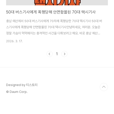
50대 버스기사에게 폭행당해 안면함몰된 70대 택시기사
충남 예산에서 50대 버스기사에게 70차례 폭행당한 70대 택시기사 50대 버
스기사에게 폭행당해 안면함몰된 70대 택시기사안녕하세요, 여러분. 오늘은
정말 가슴이 먹먹해지는 충격적인 사건을 다뤄보려고 해요. 바로 충남 예산에
서 발생한 택시기사 무차별 폭행 사건입니다. 50대 남성이 택시 안에서 70대
2026. 3. 17.
택시기사를 70여 차례나 주먹과 발로 때려 얼굴 뼈가 조각날 정도로 함몰되고,
뇌경색까지 일으켜 의식불명 상태에 빠뜨린 끔찍한 일이에요. 게다가 가해자가
1
반복해서 내뱉은 “아직 안 죽었니?”라는 말은 듣기만 해도 소름이 돋아요.이
사건은 단순한 폭행이 아니라 살인 의도가 명백히 드러난 살인미수 수준이에
요. JTBC '사건반장' 등을 통해 공개된 블랙박스와 CCTV 영상이 방송되면서
전국민이 경악하고 분노하..
Designed by 티스토리
© Daum Corp.