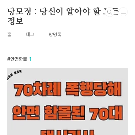
본문 바로가기
당모정 : 당신이 알아야 할 모든
정보
홈
태그
방명록
안면함몰
1