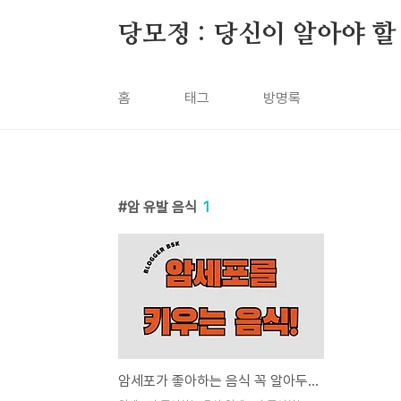
본문 바로가기
당모정 : 당신이 알아야 할
홈
태그
방명록
암 유발 음식
1
암세포가 좋아하는 음식 꼭 알아두세요!