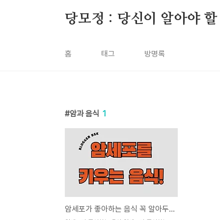
본문 바로가기
당모정 : 당신이 알아야 할
홈
태그
방명록
암과 음식
1
암세포가 좋아하는 음식 꼭 알아두세요!