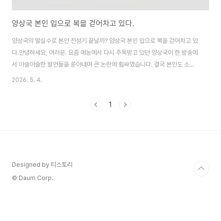
양상국 본인 입으로 복을 걷어차고 있다.
양상국의 말실수로 본인 전성기 끝날까? 양상국 본인 입으로 복을 걷어차고 있
다.안녕하세요, 여러분. 요즘 예능에서 다시 주목받고 있던 양상국이 한 방송에
서 아슬아슬한 발언들을 쏟아내며 큰 논란에 휩싸였습니다. 결국 본인도 소셜
미디어에 사과 글을 올렸지만, 여론은 여전히 싸늘한 상황이에요.저도 해당 영
2026. 5. 4.
상을 보고 “전성기 다시 오려나 했는데…” 하는 아쉬움이 들었어요. 오늘은 양
상국 '핑계고' 논란을 처음부터 끝까지 자세히 분석하고, 구체적인 발언 내용,
1
네티즌 반응, 사과문 의미, 그리고 제2의 전성기 자충수로 평가받는 이유까지
최대한 객관적으로 풀어보려 해요. 예능 좋아하시는 분들, 양상국 팬분들 끝까
지 읽어주시면 많은 생각이 드실 거예요.논란의 발단: '핑계고' 출연5월 2일 '뜬
뜬' 유튜브 채널에 ..
Designed by 티스토리
© Daum Corp.