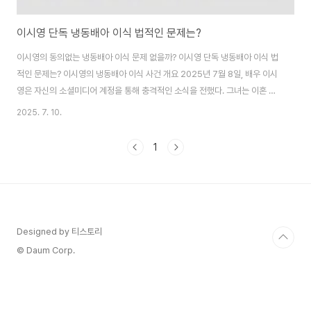
이시영 단독 냉동배아 이식 법적인 문제는?
이시영의 동의없는 냉동배아 이식 문제 없을까? 이시영 단독 냉동배아 이식 법
적인 문제는? 이시영의 냉동배아 이식 사건 개요 2025년 7월 8일, 배우 이시
영은 자신의 소셜미디어 계정을 통해 충격적인 소식을 전했다. 그녀는 이혼 후
전 남편의 동의 없이 결혼 생활 중 냉동 보관했던 배아를 이식해 둘째 아이를 임
2025. 7. 10.
신했다고 밝혔다. 이시영은 2017년 요식업 사업가 조승현 씨와 결혼해 2018
년 첫 아들 정윤을 낳았으며, 2025년 3월 결혼 8년 만에 이혼을 발표했다. 이
1
혼 4개월 만에 전해진 이번 소식은 법적, 윤리적, 사회적 논란을 불러일으키며
한국 사회에 큰 파장을 일으켰다. 이시영은 자신의 게시물에서 결혼 생활 중 시
험관 시술..
Designed by 티스토리
© Daum Corp.