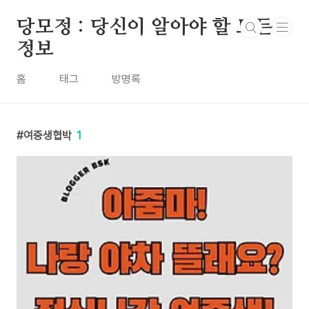
본문 바로가기
당모정 : 당신이 알아야 할 모든
정보
홈
태그
방명록
여중생협박
1