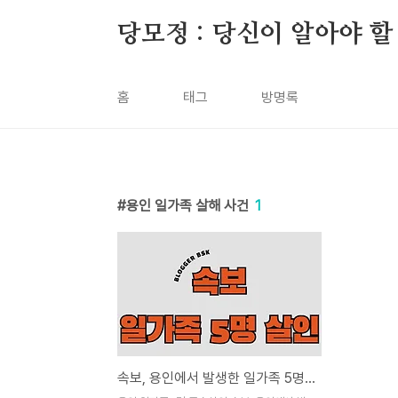
본문 바로가기
당모정 : 당신이 알아야 할
홈
태그
방명록
용인 일가족 살해 사건
1
속보, 용인에서 발생한 일가족 5명 존속살인 사건