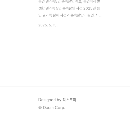
용인 일가족5명 존속살인 속보, 용인에서 발
생한 일가족 5명 존속살인 사건 2025년 용
인 일가족 살해 사건과 존속살인의 원인, 사
회적 의미를 깊이 탐구하다 존속살인과 일가
2025. 5. 15.
족 살해의 정의 존속살인은 자기 또는 배우자
의 직계존속, 즉 부모나 조부모를 살해하는
범죄를 의미합니다. 한국 형법 제250조 2항
에서는 이를 일반 살인보다 무겁게 처벌하며,
최소 7년 이상의 징역 또는 사형, 무기징역을
규정하고 있습니다. 이는 유교적 전통과 가족
내 도덕적 책임을 강조하는 한국 사회의 특성
에서 비롯된 것으로 보입니다. 일가족 살해는
한 가정의 구성원 다수를 살해하는 범죄로,
종종 존속살인과 중첩..
Designed by 티스토리
© Daum Corp.