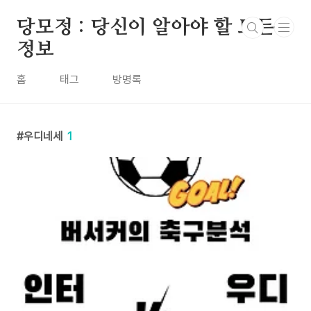
본문 바로가기
당모정 : 당신이 알아야 할 모든
정보
홈
태그
방명록
우디네세
1