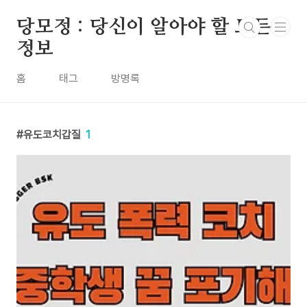
본문 바로가기
당모정 : 당신이 알아야 할 모든
정보
홈
태그
방명록
유도코치갑질
1