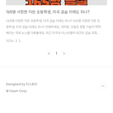
165명 사망한 이란 초등학생, 미국 공습 이래도 되나?
165명 사망한 이란 초등학생, 미국 공습 이래도 되나? 165명 사망한 이란 초
등학생, 미국 공습 이래도 되나? 안녕하세요, 여러분. 오늘은 정말 가슴이 먹먹
해지는 국제 뉴스를 다뤄볼게요. 최근 미국과 이스라엘의 대규모 공습 과정에
서 이란의 한 여자초등학교에 미사일이 직격하면서 최소 165명(이란 측 주장
2026. 3. 2.
으로는 180명)이 숨진 사건이에요. Nate 뉴스 기사
(https://news.nate.com/view/20260302n07207?mid=n1006)를
1
보고 너무 충격적이라 바로 블로그에 정리하게 됐습니다. 희생자 대부분이 어
린 학생들이라는 점이 더 가슴 아프죠. 단순한 전쟁 뉴스가 아니라, 무고한 아이
들의 목숨이 사라진 비극이라서 더 자세히 분석해보려고 해요. 사건 경위부터
배경, 국..
Designed by 티스토리
© Daum Corp.