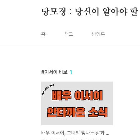
본문 바로가기
당모정 : 당신이 알아야 할
홈
태그
방명록
이서이 비보
1
배우 이서이, 그녀의 빛나는 삶과 갑작스러운 이별