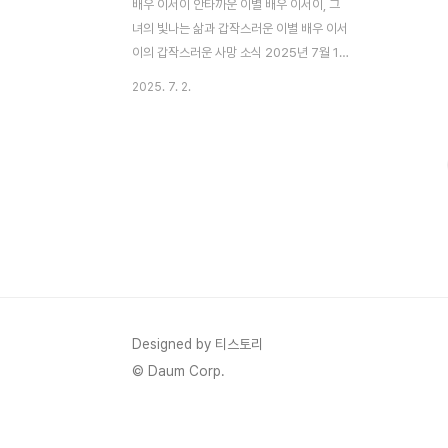
배우 이서이 안타까운 이별 배우 이서이, 그
녀의 빛나는 삶과 갑작스러운 이별 배우 이서
이의 갑작스러운 사망 소식 2025년 7월 1
일, 한국 연예계는 충격적인 소식에 휩싸였습
2025. 7. 2.
니다. 배우 이서이(본명 송수연)가 지난 6월
20일, 향년 43세의 나이로 세상을 떠났다는
비보가 뒤늦게 전해진 것입니다. 이서이의 매
니저로 알려진 A씨는 그녀의 공식 SNS 계정
을 통해 이 소식을 알리며, “찬란하고, 아름답
고, 예쁘고, 착한 언니가 하늘나라의 별이 되
어 이렇게 남깁니다”라고 전했습니다. 이 메
시지는 많은 이들에게 큰 충격과 슬픔을 안겼
으며, 그녀의 갑작스러운 이별에 대해 팬들과
동료들은 깊은 애도를 표하고 있습니다. ..
Designed by 티스토리
© Daum Corp.