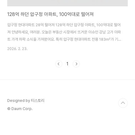
128억 하던 압구정 아파트, 100억대로 떨어져
압구정 현대아파트 28억 떨어져 128억 하던 압구정 아파트, 100억대로 떨어
져 안녕하세요, 여러분. 오늘은 부동산 시장에서 뜨거운 이슈인 강남 고가 아파
트 가격 하락 소식을 가져왔어요. 특히 압구정 현대아파트 전용 183㎡가 기존
최고가 128억 원에서 최근 100억~110억 원대로 호가가 떨어졌다는 뉴스가
2026. 2. 23.
충격적이었죠. Nate 뉴스 기사
(https://news.nate.com/view/20260223n02221?mid=n1006)를
1
보고 바로 포스팅하고 싶었어요. 이재명 대통령의 부동산 '잡기' 정책이 정말 효
과를 보고 있는 건지, 시장 동향과 전문가 의견까지 자세히 분석해볼게요. 부동
산 관심 있으신 분들은 끝까지 읽어보세요! 최근 강남 아파트 시장 동향: 상승률
급격 둔화..
Designed by 티스토리
© Daum Corp.