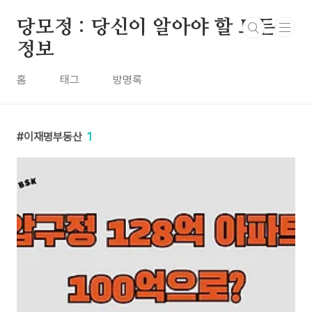
본문 바로가기
당모정 : 당신이 알아야 할 모든
정보
홈
태그
방명록
이재명부동산
1