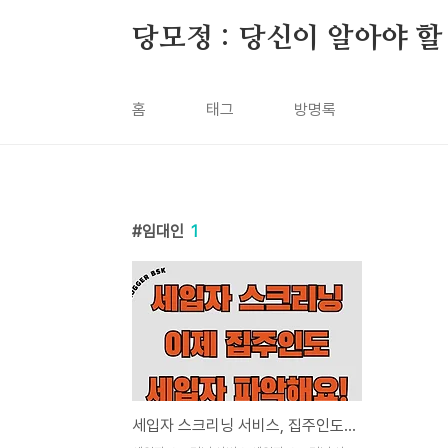
본문 바로가기
당모정 : 당신이 알아야 할
홈
태그
방명록
임대인
1
세입자 스크리닝 서비스, 집주인도 세입자 미리 파악 할 수 있다!