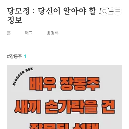
본문 바로가기
당모정 : 당신이 알아야 할 모든
정보
홈
태그
방명록
장동주
1