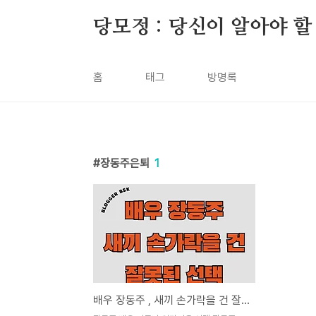
본문 바로가기
당모정 : 당신이 알아야 할
홈
태그
방명록
장동주은퇴
1
배우 장동주 , 새끼 손가락을 건 잘못된 선택