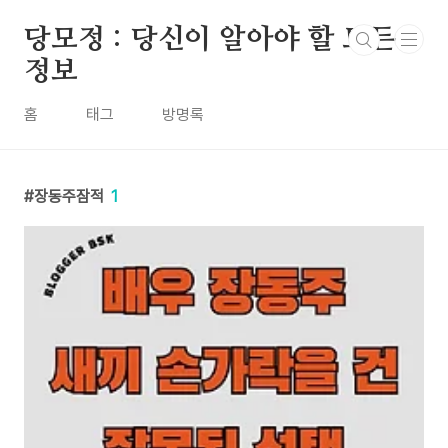
본문 바로가기
당모정 : 당신이 알아야 할 모든
정보
홈
태그
방명록
장동주잠적
1