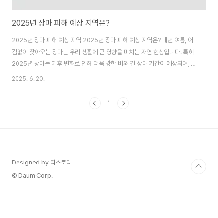
2025년 장마 피해 예상 지역은?
2025년 장마 피해 예상 지역 2025년 장마 피해 예상 지역은? 매년 여름, 어
김없이 찾아오는 장마는 우리 생활에 큰 영향을 미치는 자연 현상입니다. 특히
2025년 장마는 기후 변화로 인해 더욱 강한 비와 긴 장마 기간이 예상되며, 지
역별로 피해 가능성이 높아지고 있습니다. 이 글에서는 2025년 장마 피해가
2025. 6. 20.
예상되는 지역, 장마 기간, 강수량 전망, 그리고 피해를 최소화하기 위한 실질적
인 대비 방법을 상세히 정리했습니다. 기상청의 최신 자료와 과거 데이터를 기
1
반으로 지역별 장마 시기와 특징을 분석했으며, 농업, 건설업, 운송업 등 주요
산업에 미치는 영향과 생활 속 대비 팁까지 포함했습니다. 장마철을 안전하고
현명하게 보내기 위한 모든 정보를 지금 확인하세요! ..
Designed by 티스토리
© Daum Corp.