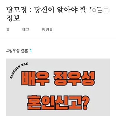
본문 바로가기
당모정 : 당신이 알아야 할 모든
정보
홈
태그
방명록
정우성 결혼
1