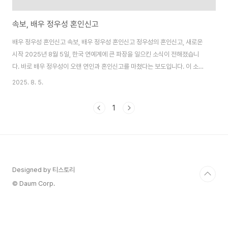
속보, 배우 정우성 혼인신고
배우 정우성 혼인신고 속보, 배우 정우성 혼인신고 정우성의 혼인신고, 새로운
시작 2025년 8월 5일, 한국 연예계에 큰 파장을 일으킨 소식이 전해졌습니
다. 바로 배우 정우성이 오랜 연인과 혼인신고를 마쳤다는 보도입니다. 이 소식
은 정우성의 팬들뿐만 아니라 대중들에게도 큰 충격과 관심을 불러일으켰습니
2025. 8. 5.
다. 정우성은 오랜 기간 한국 영화계의 대표적인 배우로 자리 잡으며, 그의 사생
활 또한 항상 주목받아 왔습니다. 이번 혼인신고는 특히 지난 2024년 문가비
1
와의 혼외자 논란 이후 그의 행보에 더욱 이목이 집중된 상황에서 이루어진 것
으로, 많은 이들이 그의 선택에 대해 궁금해하고 있습니다. 정우성의 ..
Designed by 티스토리
© Daum Corp.