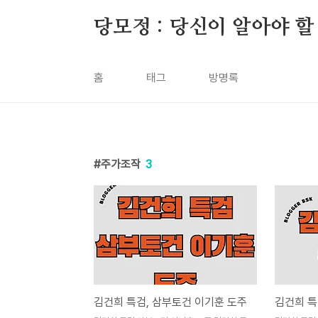
본문 바로가기
당모정 : 당신이 알아야 할
홈
태그
방명록
주가조작
3
김건희 특검, 삼부토건 이기훈 도주
김건희 특