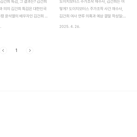
김건희 특검, 그 결과는? 김건희
도이치모터스 주가조작 재수사, 김건희는 어
과 의의 김건희 특검은 대한민국
떻게? 도이치모터스 주가조작 사건 재수사,
통령 윤석열의 배우자인 김건희 여
김건희 여사 연루 의혹과 예상 결말 작성일:
 다양한 의혹을 조사하기 위해 도
2025년 4월 26일 | 작성자: 정보수사대 도
.
2025. 4. 26.
 제도입니다. 2025년 6월 10
이치모터스 주가조작 사건이란? 도이치모터
'김건희 특검법'이 국회에서 통과
스 주가조작 사건은 2009년부터 2012년까
제20988호로 공포되었습니다.
지 약 3년간 도이치모터스 주식을 인위적으
1
김건희 여사와 관련된 국정농단,
로 조작한 사건으로, 권오수 전 회장을 비롯
입, 주가조작 등 16가지 의혹을
한 9명이 유죄 판결을 받은 금융 범죄입니다.
로 지정하며, 민중기 특별검사가
이 사건은 단순한 주가조작을 넘어, 윤석열
팀이 본격적인 조사를 시작했습
대통령의 부인 김건희 여사의 연루 의혹으로
검은 윤석열 정부의 투명성과 공
정치적 논란을 불러일으켰습니다. 특히, 김건
하는 중요한 계기가 될 것으로 보
희 여사의 계좌가 주가조작에 사용되었다는
주의와 법치주의를 강화하는 데 기
정황과 그녀의 직접적인 거래 기록이 드러나
 큽니다. 김건..
면서 국민적 관심이 집중되었습니다. ..