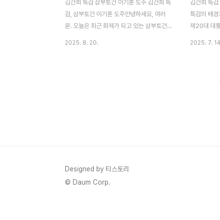
김건희 특검 삼부토건 이기훈 도주 김건희 특
김건희 특검 
검, 삼부토건 이기훈 도주안녕하세요, 여러
특검의 배경
분. 오늘은 최근 화제가 되고 있는 삼부토건
제20대 대
주가조작 사건에 대해 깊이 파고들어보려고
사와 관련된
2025. 8. 20.
2025. 7. 14
해요. 특히, 김건희 특검팀이 공개 수배에 나
입된 특별검사
선 이기훈 부회장의 행방과 관련된 소식을 중
일, 이른바 
심으로 분석해볼게요. 이 사건은 단순한 주가
되며 법률 
조작을 넘어 정치적·경제적 파장이 크기 때문
이 법안은 
에, 제가 최대한 자세히 풀어보겠습니다. 삼
불법 선거 개
부토건 주가조작과 김건희, 이기훈이라는 키
수사 대상으
워드가 자주 검색되는 요즘, 이 포스팅이 여
이끄는 수사
러분의 궁금증을 해소하는 데 도움이 되길 바
니다. 이 특
래요.사건의 개요와 배경삼부토건 주가조작
정성을 점검
사건은 2023년부터 불거진 대형 금융 범죄
이며, 민주
로, 최근 김건희 특검팀의 수사로 다시 주목
여할 가능성이
Designed by 티스토리
받고 있어요. 이기훈 부회장은 웰바이오텍 회
© Daum Corp.
장 겸 삼부토건 부회장으로,..