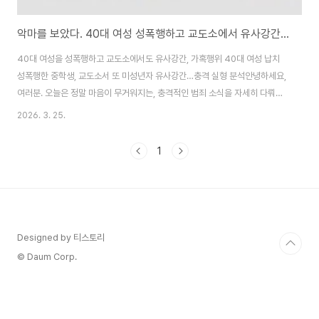
악마를 보았다. 40대 여성 성폭행하고 교도소에서 유사강간과 가혹행위 한 중학생
40대 여성을 성폭행하고 교도소에서도 유사강간, 가혹행위 40대 여성 납치
성폭행한 중학생, 교도소서 또 미성년자 유사강간…충격 실형 분석안녕하세요,
여러분. 오늘은 정말 마음이 무거워지는, 충격적인 범죄 소식을 자세히 다뤄보
려 해요. 바로 15살 중학생 시절 40대 여성을 납치해 성폭행하고 강도 행각을
2026. 3. 25.
벌인 10대가, 교도소에 수감된 후에도 같은 방에 있던 16세 소년을 대상으로
잔인한 성학대와 가혹행위를 저지른 사건입니다. 이 사건은 단순히 한 번의 범
1
죄로 끝나지 않고, 교정 시설 안에서까지 반복된다는 점에서 우리 사회의 소년
범 처벌 시스템과 교도소 관리 문제를 다시 한번 생각하게 만듭니다.저도 기사
를 읽으면서 소름이 돋고, 피해자 가족들의 고통이 얼마나 클지 가늠이 안 되더
라고요. JTBC '사건..
Designed by 티스토리
© Daum Corp.