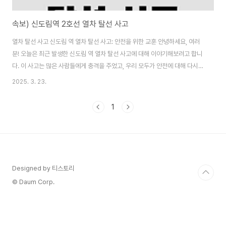
속보) 신도림역 2호선 열차 탈선 사고
열차 탈선 사고 신도림 역 열차 탈선 사고: 안전을 위한 교훈 안녕하세요, 여러
분! 오늘은 최근 발생한 신도림 역 열차 탈선 사고에 대해 이야기해보려고 합니
다. 이 사고는 많은 사람들에게 충격을 주었고, 우리 모두가 안전에 대해 다시
한번 생각하게 만드는 계기가 되었습니다. 언론사 홈페이지에서 확인한 정보를
2025. 3. 23.
바탕으로, 이번 글에서는 사고의 개요, 원인과 영향, 그리고 예방 및 대처 방법
에 대해 자세히 다루어보겠습니다. 사람이 쓴 것처럼 자연스럽게, 그리고 최소
1
3,000자 이상의 분량으로 작성해보았으니, 천천히 읽어보시면서 유용한 정보
를 얻어가시길 바랍니다. 가상의 열차 탈선 모습 1. 신도림 역 열차 탈선 사고:
무엇이 일어났는가? 2025년 3월 23일 오전 7시..
Designed by 티스토리
© Daum Corp.