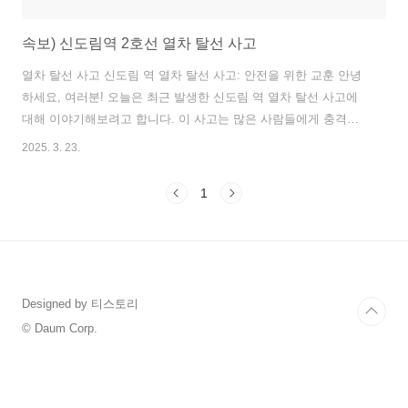
속보) 신도림역 2호선 열차 탈선 사고
열차 탈선 사고 신도림 역 열차 탈선 사고: 안전을 위한 교훈 안녕
하세요, 여러분! 오늘은 최근 발생한 신도림 역 열차 탈선 사고에
대해 이야기해보려고 합니다. 이 사고는 많은 사람들에게 충격을
주었고, 우리 모두가 안전에 대해 다시 한번 생각하게 만드는 계기
2025. 3. 23.
가 되었습니다. 언론사 홈페이지에서 확인한 정보를 바탕으로, 이
번 글에서는 사고의 개요, 원인과 영향, 그리고 예방 및 대처 방법
1
에 대해 자세히 다루어보겠습니다. 사람이 쓴 것처럼 자연스럽게,
그리고 최소 3,000자 이상의 분량으로 작성해보았으니, 천천히 읽
어보시면서 유용한 정보를 얻어가시길 바랍니다. 가상의 열차 탈
선 모습 1. 신도림 역 열차 탈선 사고: 무엇이 일어났는가? 2025년
3월 23일 오전 7시..
Designed by 티스토리
© Daum Corp.