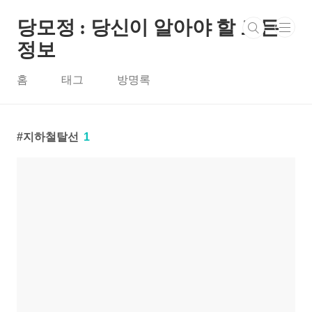
본문 바로가기
당모정 : 당신이 알아야 할 모든
정보
홈
태그
방명록
지하철탈선
1